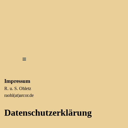
Direkt zum Seiteninhalt
Menü überspringen
Impressum
R. u. S. Ohletz
raohl(at)arcor.de
Datenschutzerklärung