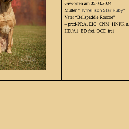
Geworfen am 05.03.2024
Mutter “
”
Tyrrellison Star Ruby
Vater “
Bellspaddle Roscoe
”
– prcd-PRA, EIC, CNM, HNPK u. 
HD/A1, ED frei, OCD frei