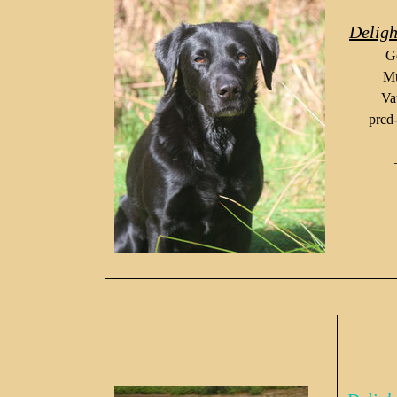
Deligh
G
Mu
Va
– prcd