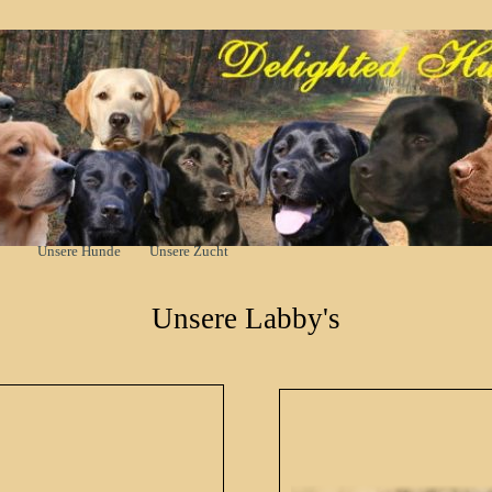
Menü überspringen
Unsere Hunde
Unsere Zucht
▼
Unsere Labby's