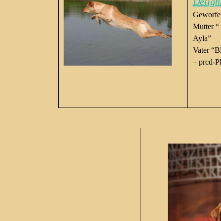
Deligh
Geworfe
Mutter “
Ayla”
Vater “B
– prcd-P