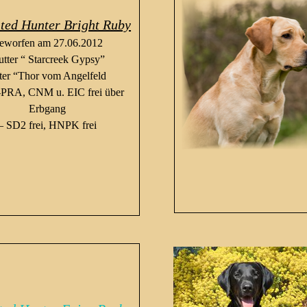
ted Hunter Bright Ruby
eworfen am 27.06.2012
tter “ Starcreek Gypsy”
ter “Thor vom Angelfeld
-PRA, CNM u. EIC frei über
Erbgang
– SD2 frei, HNPK frei